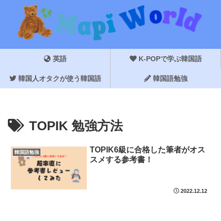
英語
K-POPで学ぶ韓国語
韓国人オタクが使う韓国語
韓国語勉強
TOPIK 勉強方法
TOPIK6級に合格した筆者がオス
韓国語勉強
スメする参考書！
2022.12.12