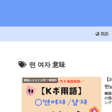
英語
떤 여자 意味
【
韓国人オタクが使う韓国語
떤
韓国
の流
ング