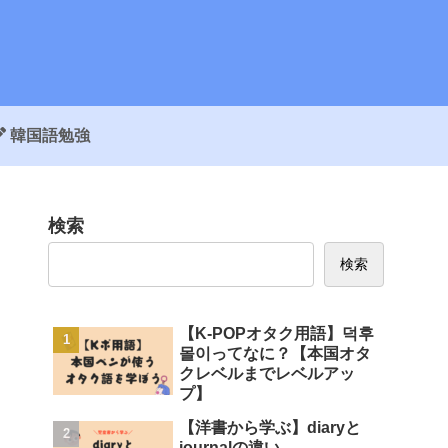
韓国語勉強
検索
検索
【K-POPオタク用語】덕후
몰이ってなに？【本国オタ
クレベルまでレベルアッ
プ】
【洋書から学ぶ】diaryと
journalの違い