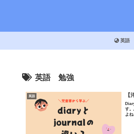
英語
英語 勉強
【洋
英語
Dia
す。
よね