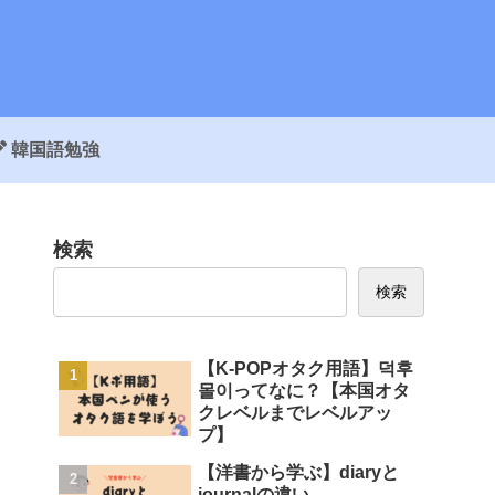
韓国語勉強
検索
検索
【K-POPオタク用語】덕후
몰이ってなに？【本国オタ
クレベルまでレベルアッ
プ】
【洋書から学ぶ】diaryと
journalの違い