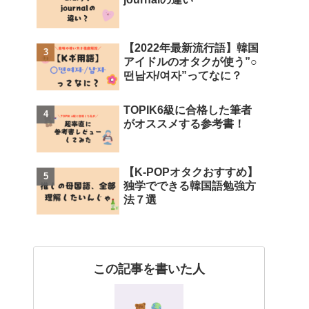
【2022年最新流行語】韓国
アイドルのオタクが使う”○
떤남자/여자”ってなに？
TOPIK6級に合格した筆者
がオススメする参考書！
【K-POPオタクおすすめ】
独学でできる韓国語勉強方
法７選
この記事を書いた人