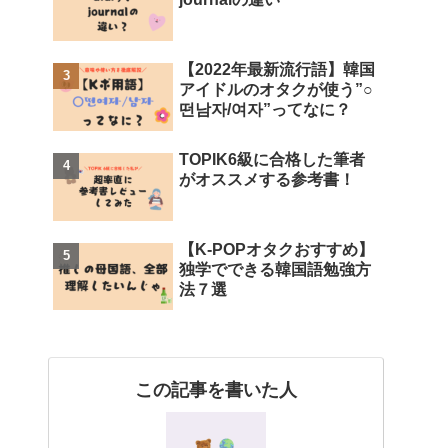
【2022年最新流行語】韓国
アイドルのオタクが使う”○
떤남자/여자”ってなに？
TOPIK6級に合格した筆者
がオススメする参考書！
【K-POPオタクおすすめ】
独学でできる韓国語勉強方
法７選
この記事を書いた人