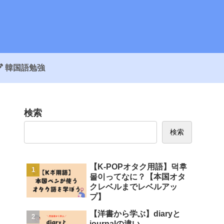
韓国語勉強
検索
検索
【K-POPオタク用語】덕후
몰이ってなに？【本国オタ
クレベルまでレベルアッ
プ】
【洋書から学ぶ】diaryと
journalの違い