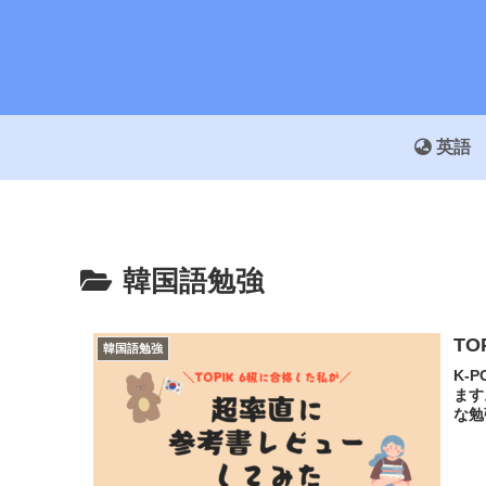
英語
韓国語勉強
T
韓国語勉強
K-
ます
な勉