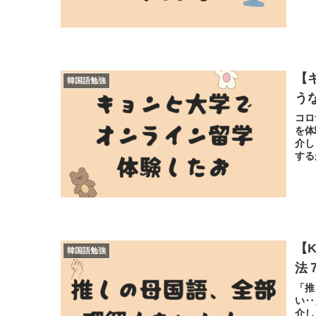
【
韓国語勉強
う
コロ
を体
介し
する
【
韓国語勉強
法
「推
い‥
介し